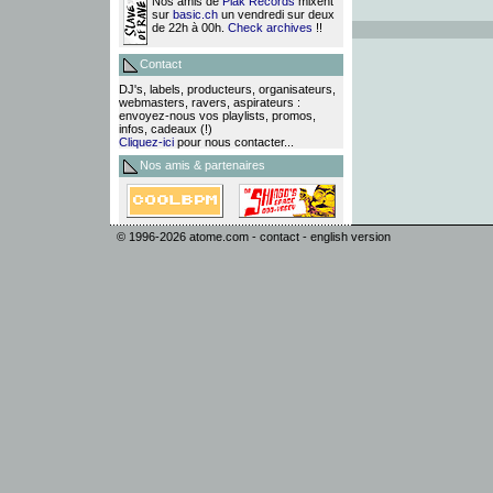
Nos amis de
Plak Records
mixent
sur
basic.ch
un vendredi sur deux
de 22h à 00h.
Check archives
!!
Contact
DJ's, labels, producteurs, organisateurs,
webmasters, ravers, aspirateurs :
envoyez-nous vos playlists, promos,
infos, cadeaux (!)
Cliquez-ici
pour nous contacter...
Nos amis & partenaires
© 1996-2026
atome.com
-
contact
-
english version