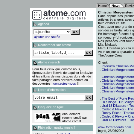
Home
News
Revie
Christian Morgenstern
Fans depuis ses premie
artistes étrangers avec 
faire exister ce site.
Agenda
C'est avec une grande d
son décès brutal, alors qu
En hommage à cette fulg
ajouter une soirée
son oeuvre (chroniques, 
Nos pensées vont tout dr
Mia, Mickael.
Rechercher sur atome
Merci Christian pour ta m
vous un jour au paradis d
The Atome Crew
Atome interactif
Check :
.
Interview Christian Mo
Pour tous ceux qui, comme nous,
.
Christian Morgenster
éprouveraient l'envie de taquiner le clavier
et les sillons de nos disques durs afin de
.
Christian Morgenstern 
faire partager leurs derniers achats ou
.
Christian Morgenstern
découvertes :
contactez-nous
!!
.
Christian Morgenstern
.
Christian Morgenstern
Lettre d'information
.
Christian Morgenstern
.
The Best of Forte Rec. 
.
Dr Shingo - Dr Shingo
.
Ural 13 Diktators - Tot
Disquaire en ligne
.
Codec & Flexor - The
.
Ronny Priest - Track
chaudement
.
Codec & Flexor – Craz
recommandé par
.
Ural 13 Diktators - To
atome.com !!
www.forterecords.com
Plakradio : quality music !
Ingrid, 23/06/2003