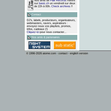
Nos amis de
Plak Records
mixent
sur
basic.ch
un vendredi sur deux
de 22h à 00h.
Check archives
!!
Contact
DJ's, labels, producteurs, organisateurs,
webmasters, ravers, aspirateurs :
envoyez-nous vos playlists, promos,
infos, cadeaux (!)
Cliquez-ici
pour nous contacter...
Nos amis & partenaires
© 1996-2026
atome.com
-
contact
-
english version