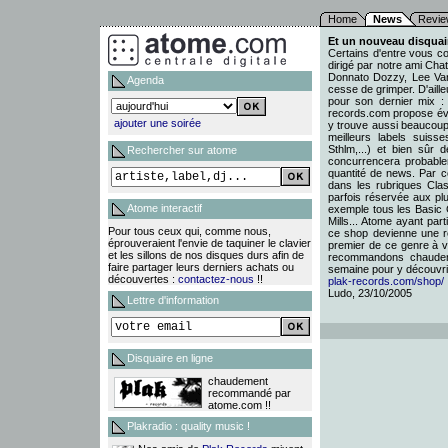
Home
News
Revie
Et un nouveau disquair
Certains d'entre vous co
dirigé par notre ami Ch
Donnato Dozzy, Lee Van
Agenda
cesse de grimper. D'aill
pour son dernier mix :
records.com propose év
ajouter une soirée
y trouve aussi beaucoup
meilleurs labels suiss
Sthlm,...) et bien sû
Rechercher sur atome
concurrencera probabl
quantité de news. Par co
dans les rubriques Clas
parfois réservée aux pl
Atome interactif
exemple tous les Basic 
Mills... Atome ayant par
Pour tous ceux qui, comme nous,
ce shop devienne une réf
éprouveraient l'envie de taquiner le clavier
premier de ce genre à vo
et les sillons de nos disques durs afin de
recommandons chaudem
faire partager leurs derniers achats ou
semaine pour y découvrir
découvertes :
contactez-nous
!!
plak-records.com/shop/
Ludo, 23/10/2005
Lettre d'information
Disquaire en ligne
chaudement
recommandé par
atome.com !!
Plakradio : quality music !