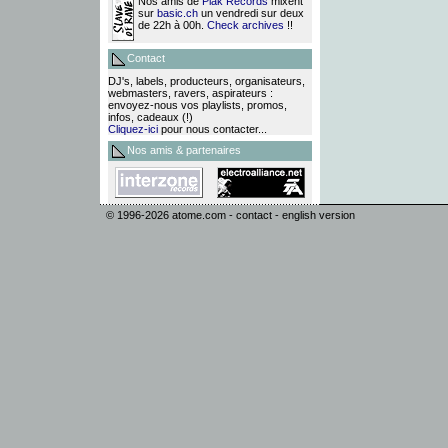
Nos amis de
Plak Records
mixent
sur
basic.ch
un vendredi sur deux
de 22h à 00h.
Check archives
!!
Contact
DJ's, labels, producteurs, organisateurs,
webmasters, ravers, aspirateurs :
envoyez-nous vos playlists, promos,
infos, cadeaux (!)
Cliquez-ici
pour nous contacter...
Nos amis & partenaires
© 1996-2026
atome.com
-
contact
-
english version