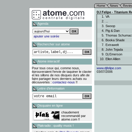
Home
News
Revie
DJ Felipe - Titanium R
1.
VA
2.
...
Agenda
3.
Swoop
4.
Pig & Dan
5.
Thomas Schuma
ajouter une soirée
6.
Booka Shade
Rechercher sur atome
7.
Extrawelt
8.
John Tejada
9.
Dj Emerson
10.
Ellen Allien
Atome interactif
Pour tous ceux qui, comme nous,
www.djfelipe.com
éprouveraient l'envie de taquiner le clavier
03/07/2006
et les sillons de nos disques durs afin de
faire partager leurs derniers achats ou
découvertes :
contactez-nous
!!
Lettre d'information
Disquaire en ligne
chaudement
recommandé par
atome.com !!
Plakradio : quality music !