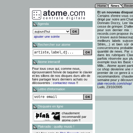
Home
News
Revie
Et un nouveau disquair
Certains d'entre vous co
dirigé par notre ami Ch
Donnato Dozzy, Lee Van
Agenda
cesse de grimper. D'aill
pour son dernier mix :
records.com propose év
ajouter une soirée
y trouve aussi beaucoup
meilleurs labels suiss
Sthlm,...) et bien sû
Rechercher sur atome
concurrencera probabl
quantité de news. Par co
dans les rubriques Clas
parfois réservée aux pl
Atome interactif
exemple tous les Basic 
Mills... Atome ayant par
Pour tous ceux qui, comme nous,
ce shop devienne une réf
éprouveraient l'envie de taquiner le clavier
premier de ce genre à vo
et les sillons de nos disques durs afin de
recommandons chaudem
faire partager leurs derniers achats ou
semaine pour y découvrir
découvertes :
contactez-nous
!!
plak-records.com/shop/
Ludo, 23/10/2005
Lettre d'information
Disquaire en ligne
chaudement
recommandé par
atome.com !!
Plakradio : quality music !