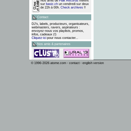
Nos amis de
Plak Records
mixent
sur
basic.ch
un vendredi sur deux
de 22h à 00h.
Check archives
!!
Contact
DJ's, labels, producteurs, organisateurs,
webmasters, ravers, aspirateurs :
envoyez-nous vos playlists, promos,
infos, cadeaux (!)
Cliquez-ici
pour nous contacter...
Nos amis & partenaires
© 1996-2026
atome.com
-
contact
-
english version